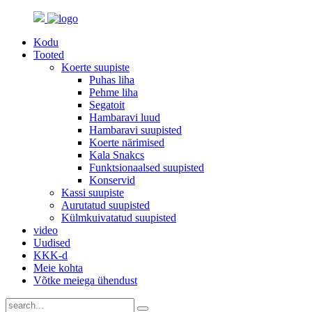
Kodu
Tooted
Koerte suupiste
Puhas liha
Pehme liha
Segatoit
Hambaravi luud
Hambaravi suupisted
Koerte närimised
Kala Snakcs
Funktsionaalsed suupisted
Konservid
Kassi suupiste
Aurutatud suupisted
Külmkuivatatud suupisted
video
Uudised
KKK-d
Meie kohta
Võtke meiega ühendust