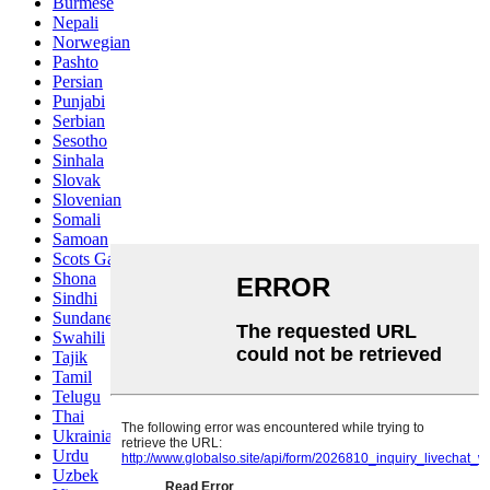
Burmese
Nepali
Norwegian
Pashto
Persian
Punjabi
Serbian
Sesotho
Sinhala
Slovak
Slovenian
Somali
Samoan
Scots Gaelic
Shona
Sindhi
Sundanese
Swahili
Tajik
Tamil
Telugu
Thai
Ukrainian
Urdu
Uzbek