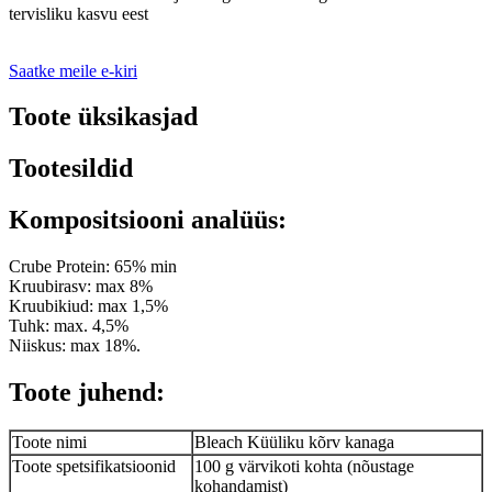
tervisliku kasvu eest
Saatke meile e-kiri
Toote üksikasjad
Tootesildid
Kompositsiooni analüüs:
Crube Protein: 65% min
Kruubirasv: max 8%
Kruubikiud: max 1,5%
Tuhk: max. 4,5%
Niiskus: max 18%.
Toote juhend:
Toote nimi
Bleach Küüliku kõrv kanaga
Toote spetsifikatsioonid
100 g värvikoti kohta (nõustage
kohandamist)