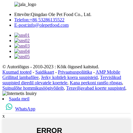
Ettevõte:
Qingdao Ole Pet Food Co., Ltd.
Telefon:
+86 53286135522
E-post:
info@olepetfood.com
© Autoriõigus - 2010-2023 : Kõik õigused kaitstud.
Kuumad tooted
-
Saidikaart
-
Privaatsuspoliitika
-
AMP Mobile
Grillitud lambafilee
,
Jerky kohtleb koera suupisteid
,
Tervislikud
suupisted dieedil olevatele koertele
,
Kana peekoni rantšo rõngas
,
Suitsulõhe hommikusöögivõileib
,
Teraviljavabad koerte suupisted
,
Saada meil
WhatsApp
x