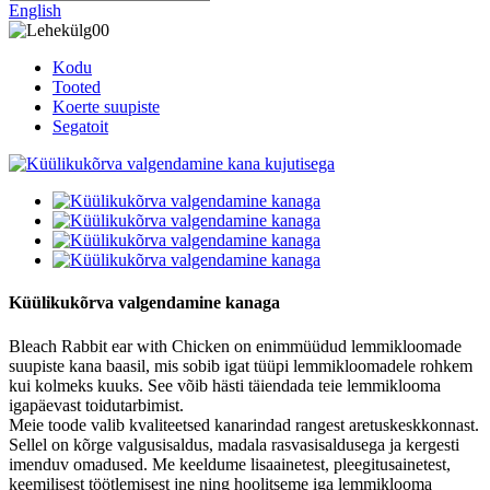
English
Kodu
Tooted
Koerte suupiste
Segatoit
Küülikukõrva valgendamine kanaga
Bleach Rabbit ear with Chicken on enimmüüdud lemmikloomade
suupiste kana baasil, mis sobib igat tüüpi lemmikloomadele rohkem
kui kolmeks kuuks. See võib hästi täiendada teie lemmiklooma
igapäevast toidutarbimist.
Meie toode valib kvaliteetsed kanarindad rangest aretuskeskkonnast.
Sellel on kõrge valgusisaldus, madala rasvasisaldusega ja kergesti
imenduv omadused. Me keeldume lisaainetest, pleegitusainetest,
keemilisest töötlemisest jne ning hoolitseme iga lemmiklooma