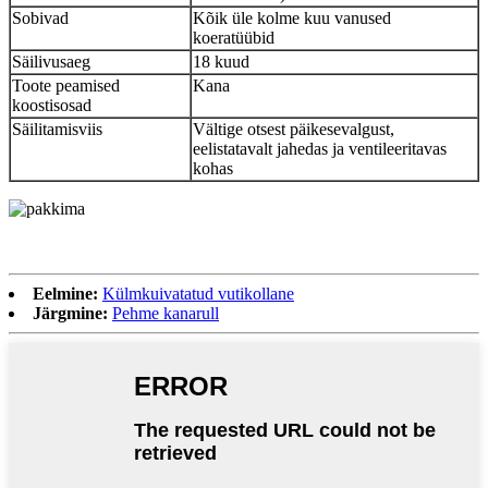
Sobivad
Kõik üle kolme kuu vanused
koeratüübid
Säilivusaeg
18 kuud
Toote peamised
Kana
koostisosad
Säilitamisviis
Vältige otsest päikesevalgust,
eelistatavalt jahedas ja ventileeritavas
kohas
Eelmine:
Külmkuivatatud vutikollane
Järgmine:
Pehme kanarull