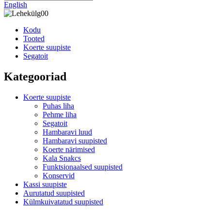
English
Kodu
Tooted
Koerte suupiste
Segatoit
Kategooriad
Koerte suupiste
Puhas liha
Pehme liha
Segatoit
Hambaravi luud
Hambaravi suupisted
Koerte närimised
Kala Snakcs
Funktsionaalsed suupisted
Konservid
Kassi suupiste
Aurutatud suupisted
Külmkuivatatud suupisted