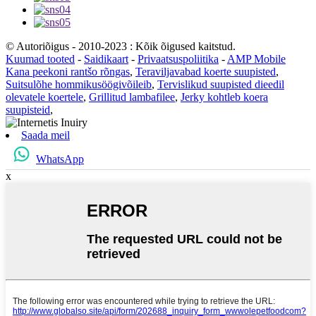
© Autoriõigus - 2010-2023 : Kõik õigused kaitstud.
Kuumad tooted
-
Saidikaart
-
Privaatsuspoliitika
-
AMP Mobile
Kana peekoni rantšo rõngas
,
Teraviljavabad koerte suupisted
,
Suitsulõhe hommikusöögivõileib
,
Tervislikud suupisted dieedil
olevatele koertele
,
Grillitud lambafilee
,
Jerky kohtleb koera
suupisteid
,
Saada meil
WhatsApp
x