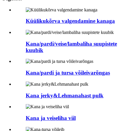
Küülikukõrva valgendamine kanaga
Kana/pardi/veise/lambaliha suupistete
kuubik
Kana/pardi ja tursa võileivarõngas
Kana jerky&Lehmanahast pulk
Kana ja veiseliha viil