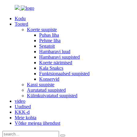
Kodu
Tooted
Koerte suupiste
Puhas liha
Pehme liha
Segatoit
Hambaravi luud
Hambaravi suupisted
Koerte närimised
Kala Snakcs
Funktsionaalsed suupisted
Konservid
Kassi suupiste
Aurutatud suupisted
Külmkuivatatud suupisted
video
Uudised
KKK-d
Meie kohta
Võtke meiega ühendust