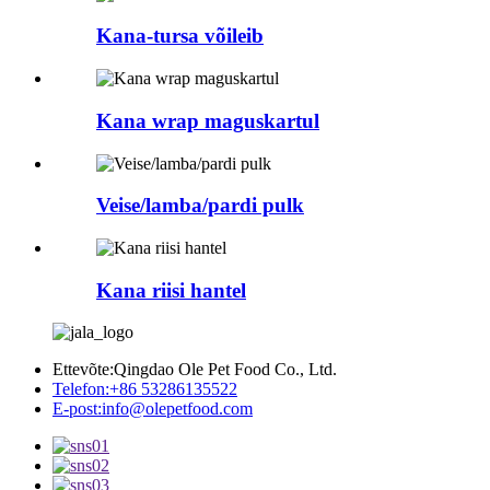
Kana-tursa võileib
Kana wrap maguskartul
Veise/lamba/pardi pulk
Kana riisi hantel
Ettevõte:
Qingdao Ole Pet Food Co., Ltd.
Telefon:
+86 53286135522
E-post:
info@olepetfood.com