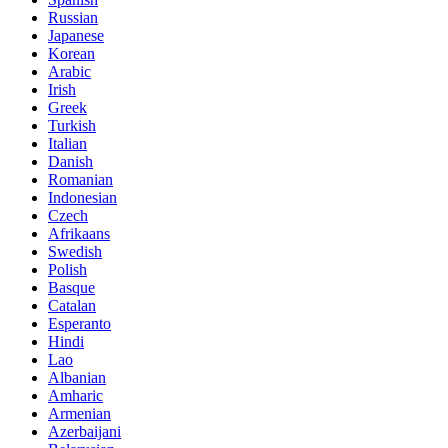
Russian
Japanese
Korean
Arabic
Irish
Greek
Turkish
Italian
Danish
Romanian
Indonesian
Czech
Afrikaans
Swedish
Polish
Basque
Catalan
Esperanto
Hindi
Lao
Albanian
Amharic
Armenian
Azerbaijani