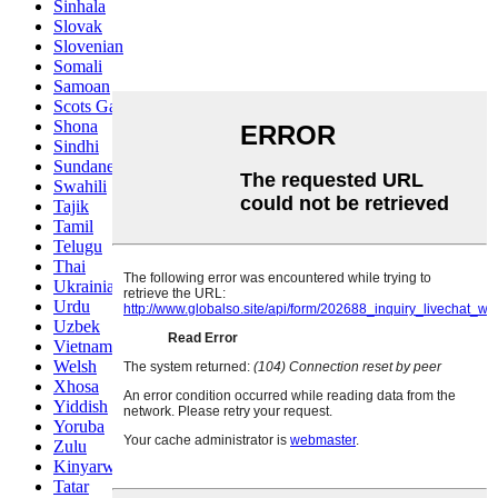
Sinhala
Slovak
Slovenian
Somali
Samoan
Scots Gaelic
Shona
Sindhi
Sundanese
Swahili
Tajik
Tamil
Telugu
Thai
Ukrainian
Urdu
Uzbek
Vietnamese
Welsh
Xhosa
Yiddish
Yoruba
Zulu
Kinyarwanda
Tatar