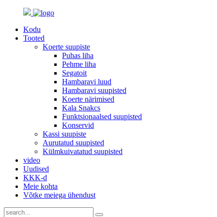
Kodu
Tooted
Koerte suupiste
Puhas liha
Pehme liha
Segatoit
Hambaravi luud
Hambaravi suupisted
Koerte närimised
Kala Snakcs
Funktsionaalsed suupisted
Konservid
Kassi suupiste
Aurutatud suupisted
Külmkuivatatud suupisted
video
Uudised
KKK-d
Meie kohta
Võtke meiega ühendust