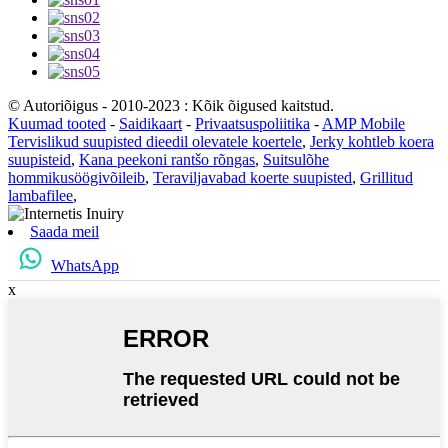
© Autoriõigus - 2010-2023 : Kõik õigused kaitstud.
Kuumad tooted
-
Saidikaart
-
Privaatsuspoliitika
-
AMP Mobile
Tervislikud suupisted dieedil olevatele koertele
,
Jerky kohtleb koera
suupisteid
,
Kana peekoni rantšo rõngas
,
Suitsulõhe
hommikusöögivõileib
,
Teraviljavabad koerte suupisted
,
Grillitud
lambafilee
,
Saada meil
WhatsApp
x