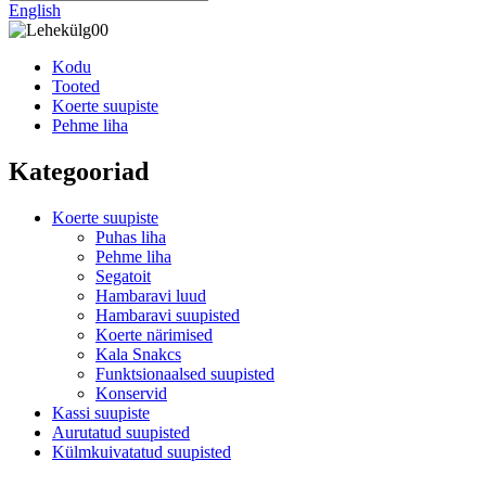
English
Kodu
Tooted
Koerte suupiste
Pehme liha
Kategooriad
Koerte suupiste
Puhas liha
Pehme liha
Segatoit
Hambaravi luud
Hambaravi suupisted
Koerte närimised
Kala Snakcs
Funktsionaalsed suupisted
Konservid
Kassi suupiste
Aurutatud suupisted
Külmkuivatatud suupisted