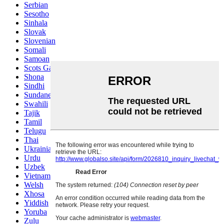
Serbian
Sesotho
Sinhala
Slovak
Slovenian
Somali
Samoan
Scots Gaelic
Shona
Sindhi
Sundanese
Swahili
Tajik
Tamil
Telugu
Thai
Ukrainian
Urdu
Uzbek
Vietnamese
Welsh
Xhosa
Yiddish
Yoruba
Zulu