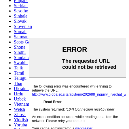
Punjabi
Serbian
Sesotho
Sinhala
Slovak
Slovenian
Somali
Samoan
Scots Gaelic
Shona
Sindhi
Sundanese
Swahili
Tajik
Tamil
Telugu
Thai
Ukrainian
Urdu
Uzbek
Vietnamese
Welsh
Xhosa
Yiddish
Yoruba