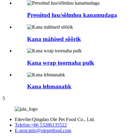
Pressitud luu/sõlmluu kanamudaga
Kana mähised sõõrik
Kana wrap toornaha pulk
Kana lehmanahk
5
Ettevõte:
Qingdao Ole Pet Food Co., Ltd.
Telefon:
+86 53286135522
E-post:
info@olepetfood.com