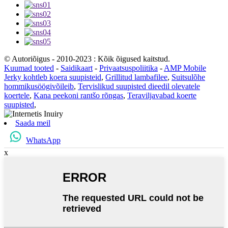
© Autoriõigus - 2010-2023 : Kõik õigused kaitstud.
Kuumad tooted
-
Saidikaart
-
Privaatsuspoliitika
-
AMP Mobile
Jerky kohtleb koera suupisteid
,
Grillitud lambafilee
,
Suitsulõhe
hommikusöögivõileib
,
Tervislikud suupisted dieedil olevatele
koertele
,
Kana peekoni rantšo rõngas
,
Teraviljavabad koerte
suupisted
,
Saada meil
WhatsApp
x