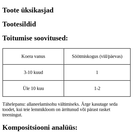
Toote üksikasjad
Tootesildid
Toitumise soovitused:
Koera vanus
Söötmiskogus (viil/päevas)
3-10 kuud
1
Üle 10 kuu
1-2
Tähelepanu: allaneelamisohu vältimiseks. Ärge kasutage seda
toodet, kui teie lemmikloom on ärritunud või pärast rasket
treeningut.
Kompositsiooni analüüs: