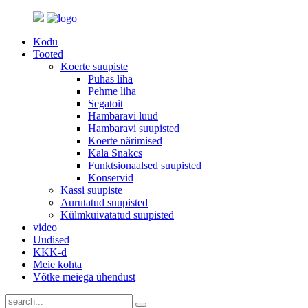
Kodu
Tooted
Koerte suupiste
Puhas liha
Pehme liha
Segatoit
Hambaravi luud
Hambaravi suupisted
Koerte närimised
Kala Snakcs
Funktsionaalsed suupisted
Konservid
Kassi suupiste
Aurutatud suupisted
Külmkuivatatud suupisted
video
Uudised
KKK-d
Meie kohta
Võtke meiega ühendust