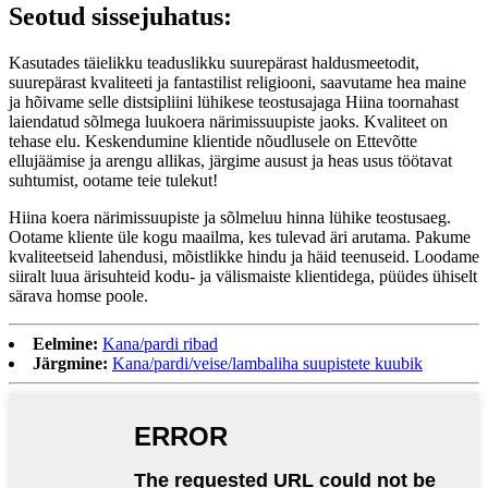
Seotud sissejuhatus:
Kasutades täielikku teaduslikku suurepärast haldusmeetodit,
suurepärast kvaliteeti ja fantastilist religiooni, saavutame hea maine
ja hõivame selle distsipliini lühikese teostusajaga Hiina toornahast
laiendatud sõlmega luukoera närimissuupiste jaoks. Kvaliteet on
tehase elu. Keskendumine klientide nõudlusele on Ettevõtte
ellujäämise ja arengu allikas, järgime ausust ja heas usus töötavat
suhtumist, ootame teie tulekut!
Hiina koera närimissuupiste ja sõlmeluu hinna lühike teostusaeg.
Ootame kliente üle kogu maailma, kes tulevad äri arutama. Pakume
kvaliteetseid lahendusi, mõistlikke hindu ja häid teenuseid. Loodame
siiralt luua ärisuhteid kodu- ja välismaiste klientidega, püüdes ühiselt
särava homse poole.
Eelmine:
Kana/pardi ribad
Järgmine:
Kana/pardi/veise/lambaliha suupistete kuubik