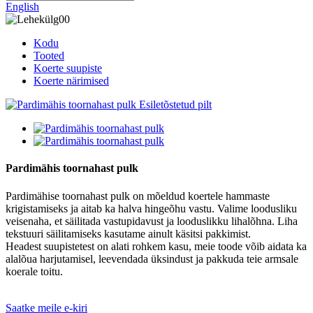
English
Kodu
Tooted
Koerte suupiste
Koerte närimised
Pardimähis toornahast pulk
Pardimähise toornahast pulk on mõeldud koertele hammaste
krigistamiseks ja aitab ka halva hingeõhu vastu. Valime loodusliku
veisenaha, et säilitada vastupidavust ja looduslikku lihalõhna. Liha
tekstuuri säilitamiseks kasutame ainult käsitsi pakkimist.
Headest suupistetest on alati rohkem kasu, meie toode võib aidata ka
alalõua harjutamisel, leevendada üksindust ja pakkuda teie armsale
koerale toitu.
Saatke meile e-kiri