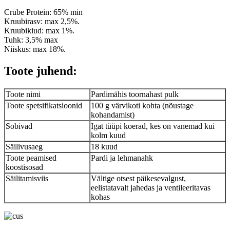
Crube Protein: 65% min
Kruubirasv: max 2,5%.
Kruubikiud: max 1%.
Tuhk: 3,5% max
Niiskus: max 18%.
Toote juhend:
Toote nimi
Pardimähis toornahast pulk
Toote spetsifikatsioonid
100 g värvikoti kohta (nõustage
kohandamist)
Sobivad
Igat tüüpi koerad, kes on vanemad kui
kolm kuud
Säilivusaeg
18 kuud
Toote peamised
Pardi ja lehmanahk
koostisosad
Säilitamisviis
Vältige otsest päikesevalgust,
eelistatavalt jahedas ja ventileeritavas
kohas