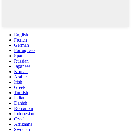
English
French
German
Portuguese
Spanish
Russian
Japanese
Korean
Arabic
Irish
Greek
Turkish
Italian
Danish
Romanian
Indonesian
Czech
Afrikaans
Swedish