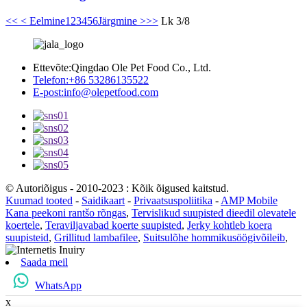
<<
< Eelmine
1
2
3
4
5
6
Järgmine >
>>
Lk 3/8
Ettevõte:
Qingdao Ole Pet Food Co., Ltd.
Telefon:
+86 53286135522
E-post:
info@olepetfood.com
© Autoriõigus - 2010-2023 : Kõik õigused kaitstud.
Kuumad tooted
-
Saidikaart
-
Privaatsuspoliitika
-
AMP Mobile
Kana peekoni rantšo rõngas
,
Tervislikud suupisted dieedil olevatele
koertele
,
Teraviljavabad koerte suupisted
,
Jerky kohtleb koera
suupisteid
,
Grillitud lambafilee
,
Suitsulõhe hommikusöögivõileib
,
Saada meil
WhatsApp
x