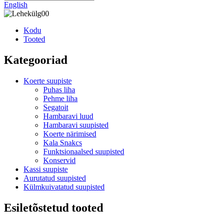
English
Kodu
Tooted
Kategooriad
Koerte suupiste
Puhas liha
Pehme liha
Segatoit
Hambaravi luud
Hambaravi suupisted
Koerte närimised
Kala Snakcs
Funktsionaalsed suupisted
Konservid
Kassi suupiste
Aurutatud suupisted
Külmkuivatatud suupisted
Esiletõstetud tooted