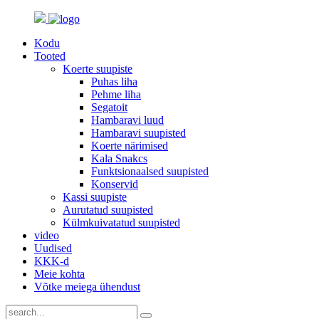
Kodu
Tooted
Koerte suupiste
Puhas liha
Pehme liha
Segatoit
Hambaravi luud
Hambaravi suupisted
Koerte närimised
Kala Snakcs
Funktsionaalsed suupisted
Konservid
Kassi suupiste
Aurutatud suupisted
Külmkuivatatud suupisted
video
Uudised
KKK-d
Meie kohta
Võtke meiega ühendust